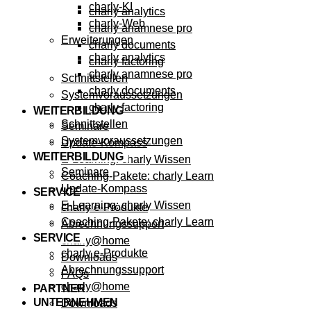
charly-KI
charly analytics
charly-Web
charly anamnese pro
Erweiterungen
charly documents
charly analytics
charly factoring
charly anamnese pro
Schnittstellen
charly documents
Systemvoraussetzungen
charly factoring
WEITERBILDUNG
Schnittstellen
Seminare
Systemvoraussetzungen
Update-Kompass
WEITERBILDUNG
E-Learning: charly Wissen
Seminare
Coaching-Pakete: charly Learn
Update-Kompass
SERVICE
E-Learning: charly Wissen
charly e-Produkte
Coaching-Pakete: charly Learn
Abrechnungssupport
SERVICE
charly@home
charly e-Produkte
Downloads
Abrechnungssupport
FAQs
charly@home
PARTNER
UNTERNEHMEN
Downloads