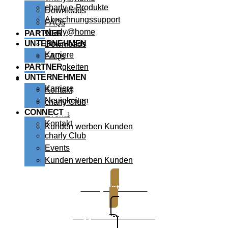
charly e-Produkte
Downloads
Abrechnungssupport
FAQs
charly@home
PARTNER
UNTERNEHMEN
Downloads
Karriere
FAQs
PARTNER
Neuigkeiten
UNTERNEHMEN
CONNECT
Karriere
Kontakt
Neuigkeiten
charly Club
CONNECT
Events
Kontakt
Kunden werben Kunden
charly Club
Events
Kunden werben Kunden
charly entdecken
Support kontaktieren