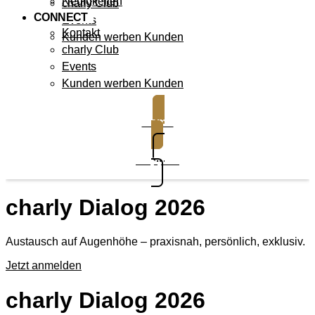
Neuigkeiten
charly Club
CONNECT
Events
Kontakt
Kunden werben Kunden
charly Club
Events
Kunden werben Kunden
Demo
Support
charly Dialog 2026
Austausch auf Augenhöhe – praxisnah, persönlich, exklusiv.
Jetzt anmelden
charly Dialog 2026