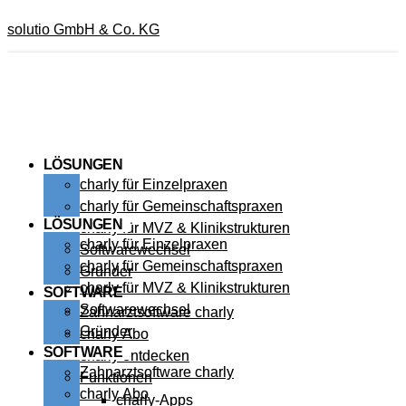
solutio GmbH & Co. KG
LÖSUNGEN
charly für Einzelpraxen
charly für Gemeinschaftspraxen
LÖSUNGEN
charly für MVZ & Klinikstrukturen
charly für Einzelpraxen
Softwarewechsel
charly für Gemeinschaftspraxen
Gründer
charly für MVZ & Klinikstrukturen
SOFTWARE
Softwarewechsel
Zahnarztsoftware charly
Gründer
charly Abo
SOFTWARE
charly entdecken
Zahnarztsoftware charly
Funktionen
charly Abo
charly-Apps