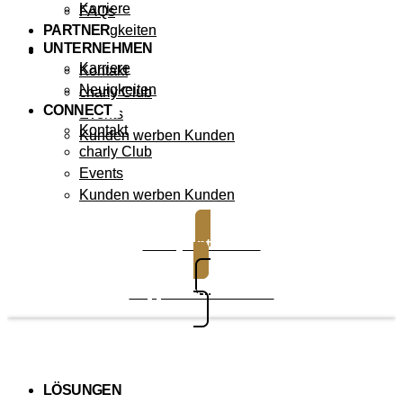
Karriere
FAQs
PARTNER
Neuigkeiten
UNTERNEHMEN
CONNECT
Karriere
Kontakt
Neuigkeiten
charly Club
CONNECT
Events
Kontakt
Kunden werben Kunden
charly Club
Events
Kunden werben Kunden
charly entdecken
Support kontaktieren
LÖSUNGEN