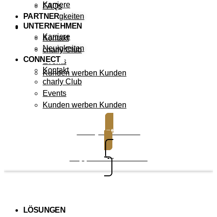
Karriere
FAQs
PARTNER
Neuigkeiten
UNTERNEHMEN
CONNECT
Karriere
Kontakt
Neuigkeiten
charly Club
CONNECT
Events
Kontakt
Kunden werben Kunden
charly Club
Events
Kunden werben Kunden
charly entdecken
Support kontaktieren
LÖSUNGEN