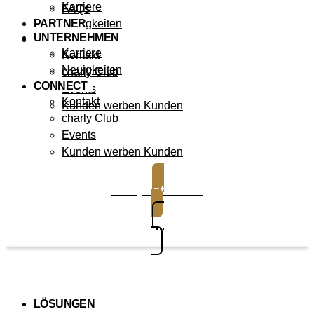
Karriere
FAQs
PARTNER
Neuigkeiten
UNTERNEHMEN
CONNECT
Karriere
Kontakt
Neuigkeiten
charly Club
CONNECT
Events
Kontakt
Kunden werben Kunden
charly Club
Events
Kunden werben Kunden
charly entdecken
Support kontaktieren
LÖSUNGEN