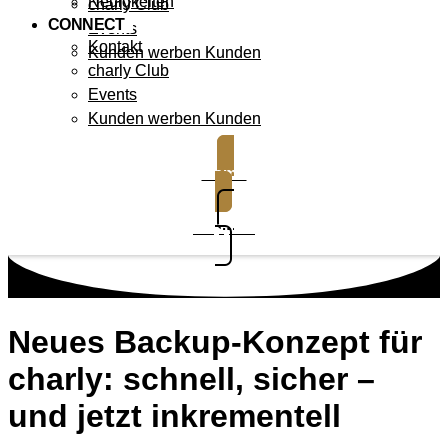
Neuigkeiten
charly Club
CONNECT
Events
Kontakt
Kunden werben Kunden
charly Club
Events
Kunden werben Kunden
Demo
Support
Neues Backup-Konzept für
charly: schnell, sicher –
und jetzt inkrementell