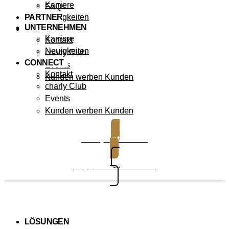
Karriere
FAQs
PARTNER
Neuigkeiten
UNTERNEHMEN
CONNECT
Karriere
Kontakt
Neuigkeiten
charly Club
CONNECT
Events
Kontakt
Kunden werben Kunden
charly Club
Events
Kunden werben Kunden
charly entdecken
Support kontaktieren
LÖSUNGEN