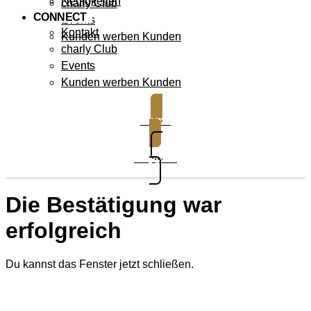
Neuigkeiten
charly Club
CONNECT
Events
Kontakt
Kunden werben Kunden
charly Club
Events
Kunden werben Kunden
Demo
Support
Die Bestätigung war
erfolgreich
Du kannst das Fenster jetzt schließen.