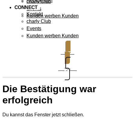
Neuigkeiten
charly Club
CONNECT
Events
Kontakt
Kunden werben Kunden
charly Club
Events
Kunden werben Kunden
Demo
Support
Die Bestätigung war
erfolgreich
Du kannst das Fenster jetzt schließen.