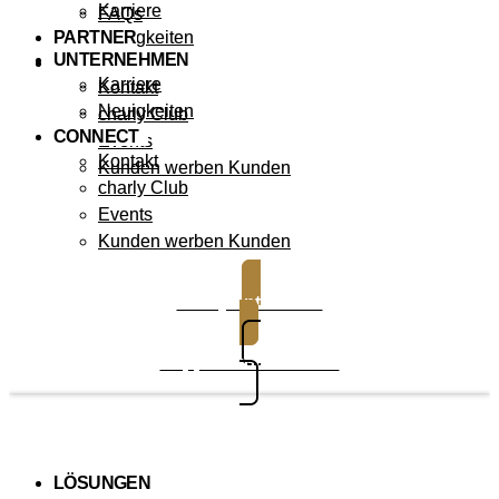
Karriere
FAQs
PARTNER
Neuigkeiten
UNTERNEHMEN
CONNECT
Karriere
Kontakt
Neuigkeiten
charly Club
CONNECT
Events
Kontakt
Kunden werben Kunden
charly Club
Events
Kunden werben Kunden
charly entdecken
Support kontaktieren
LÖSUNGEN