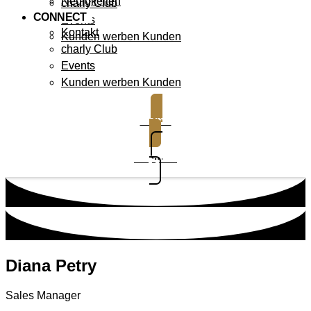
Neuigkeiten
charly Club
CONNECT
Events
Kontakt
Kunden werben Kunden
charly Club
Events
Kunden werben Kunden
Demo
Support
Diana Petry
Sales Manager