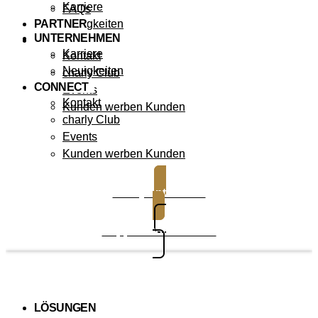
Karriere
FAQs
PARTNER
Neuigkeiten
UNTERNEHMEN
CONNECT
Karriere
Kontakt
Neuigkeiten
charly Club
CONNECT
Events
Kontakt
Kunden werben Kunden
charly Club
Events
Kunden werben Kunden
charly entdecken
Support kontaktieren
LÖSUNGEN