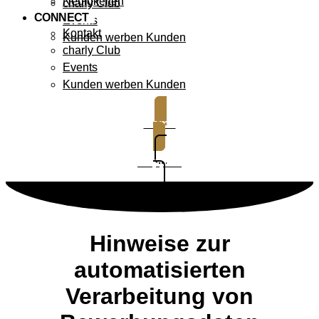
Neuigkeiten
charly Club
CONNECT
Events
Kontakt
Kunden werben Kunden
charly Club
Events
Kunden werben Kunden
Demo
Support
Hinweise zur
automatisierten
Verarbeitung von