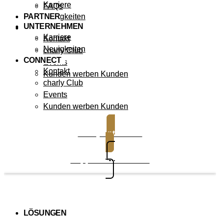
Karriere
FAQs
PARTNER
Neuigkeiten
UNTERNEHMEN
CONNECT
Karriere
Kontakt
Neuigkeiten
charly Club
CONNECT
Events
Kontakt
Kunden werben Kunden
charly Club
Events
Kunden werben Kunden
charly entdecken
Support kontaktieren
LÖSUNGEN