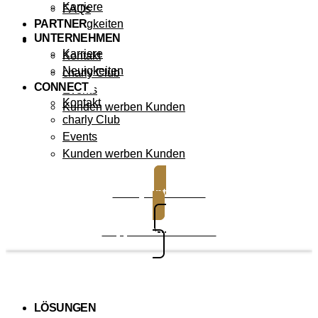
Karriere
FAQs
PARTNER
Neuigkeiten
UNTERNEHMEN
CONNECT
Karriere
Kontakt
Neuigkeiten
charly Club
CONNECT
Events
Kontakt
Kunden werben Kunden
charly Club
Events
Kunden werben Kunden
charly entdecken
Support kontaktieren
LÖSUNGEN