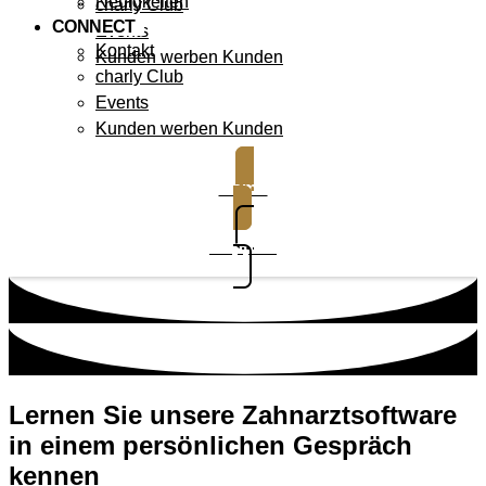
Neuigkeiten
charly Club
CONNECT
Events
Kontakt
Kunden werben Kunden
charly Club
Events
Kunden werben Kunden
Demo
Support
Lernen Sie unsere Zahnarztsoftware
in einem persönlichen Gespräch
kennen