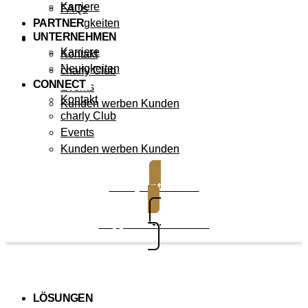
Karriere
FAQs
PARTNER
Neuigkeiten
UNTERNEHMEN
CONNECT
Karriere
Kontakt
Neuigkeiten
charly Club
CONNECT
Events
Kontakt
Kunden werben Kunden
charly Club
Events
Kunden werben Kunden
charly entdecken
Support kontaktieren
LÖSUNGEN