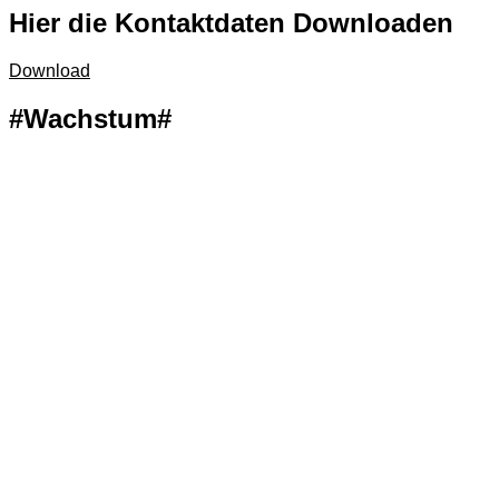
Hier die K
o
ntaktdaten D
o
wnl
o
aden
Download
#Wachstum#