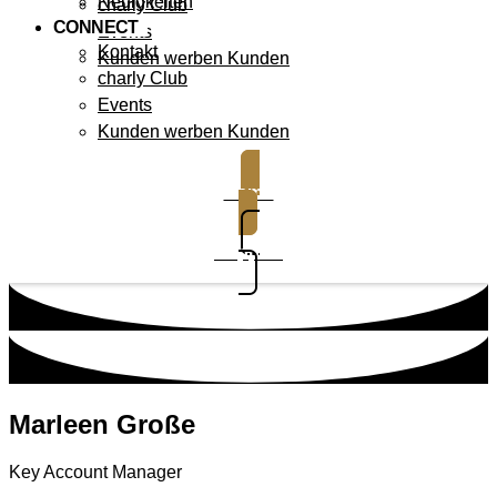
Neuigkeiten
charly Club
CONNECT
Events
Kontakt
Kunden werben Kunden
charly Club
Events
Kunden werben Kunden
Demo
Support
Marleen Große
Key Account Manager