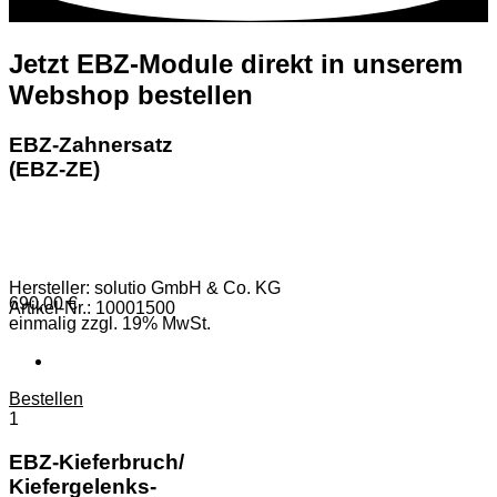
Jetzt EBZ-M
o
dule direkt in unserem
Websh
o
p bestellen
EBZ-Zahnersatz
(EBZ-ZE)
Hersteller: solutio GmbH & Co. KG
690,00 €
Artikel-Nr.: 10001500
einmalig zzgl. 19% MwSt.
Bestellen
1
EBZ-Kieferbruch/
­Kiefergelenks-