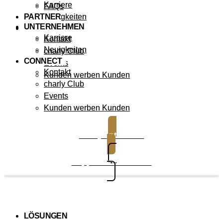
Karriere
FAQs
PARTNER
Neuigkeiten
UNTERNEHMEN
CONNECT
Karriere
Kontakt
Neuigkeiten
charly Club
CONNECT
Events
Kontakt
Kunden werben Kunden
charly Club
Events
Kunden werben Kunden
charly entdecken
Support kontaktieren
LÖSUNGEN