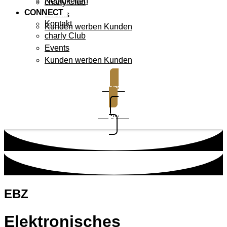
Neuigkeiten
charly Club
CONNECT
Events
Kontakt
Kunden werben Kunden
charly Club
Events
Kunden werben Kunden
Demo
Support
EBZ
Elektronisches