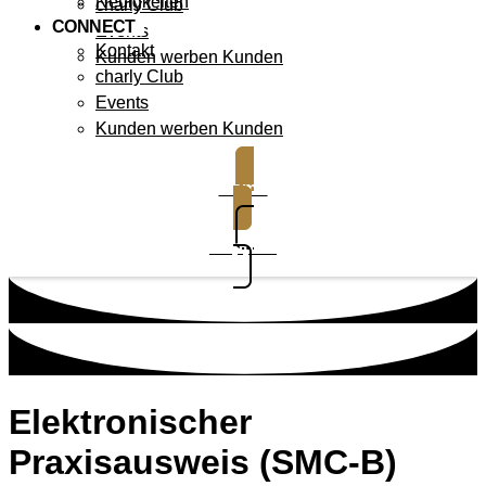
Neuigkeiten
charly Club
CONNECT
Events
Kontakt
Kunden werben Kunden
charly Club
Events
Kunden werben Kunden
Demo
Support
Elektronischer
Praxisausweis (SMC-B)