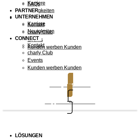
Karriere
FAQs
PARTNER
Neuigkeiten
UNTERNEHMEN
CONNECT
Karriere
Kontakt
Neuigkeiten
charly Club
CONNECT
Events
Kontakt
Kunden werben Kunden
charly Club
Events
Kunden werben Kunden
charly entdecken
Support kontaktieren
LÖSUNGEN