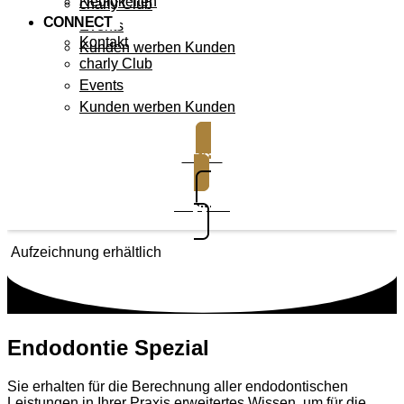
Neuigkeiten
charly Club
CONNECT
Events
Kontakt
Kunden werben Kunden
charly Club
Events
Kunden werben Kunden
Demo
Support
Aufzeichnung erhältlich
Endodontie Spezial
Sie erhalten für die Berechnung aller endodontischen
Leistungen in Ihrer Praxis erweitertes Wissen, um für die