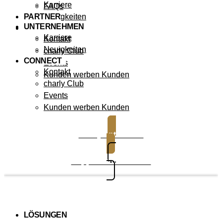
Karriere
FAQs
PARTNER
Neuigkeiten
UNTERNEHMEN
CONNECT
Karriere
Kontakt
Neuigkeiten
charly Club
CONNECT
Events
Kontakt
Kunden werben Kunden
charly Club
Events
Kunden werben Kunden
charly entdecken
Support kontaktieren
LÖSUNGEN