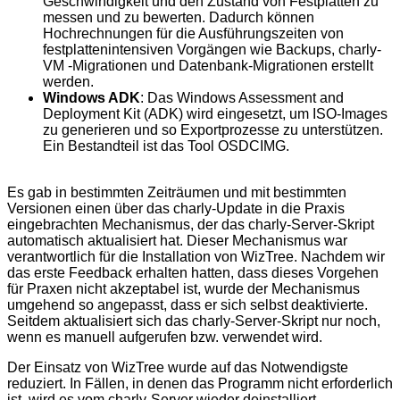
Geschwindigkeit und den Zustand von Festplatten zu
messen und zu bewerten. Dadurch können
Hochrechnungen für die Ausführungszeiten von
festplattenintensiven Vorgängen wie Backups, charly-
VM -Migrationen und Datenbank-Migrationen erstellt
werden.
Windows ADK
: Das Windows Assessment and
Deployment Kit (ADK) wird eingesetzt, um ISO-Images
zu generieren und so Exportprozesse zu unterstützen.
Ein Bestandteil ist das Tool OSDCIMG.
Es gab in bestimmten Zeiträumen und mit bestimmten
Versionen einen über das charly-Update in die Praxis
eingebrachten Mechanismus, der das charly-Server-Skript
automatisch aktualisiert hat. Dieser Mechanismus war
verantwortlich für die Installation von WizTree. Nachdem wir
das erste Feedback erhalten hatten, dass dieses Vorgehen
für Praxen nicht akzeptabel ist, wurde der Mechanismus
umgehend so angepasst, dass er sich selbst deaktivierte.
Seitdem aktualisiert sich das charly-Server-Skript nur noch,
wenn es manuell aufgerufen bzw. verwendet wird.
Der Einsatz von WizTree wurde auf das Notwendigste
reduziert. In Fällen, in denen das Programm nicht erforderlich
ist, wird es vom charly-Server wieder deinstalliert.