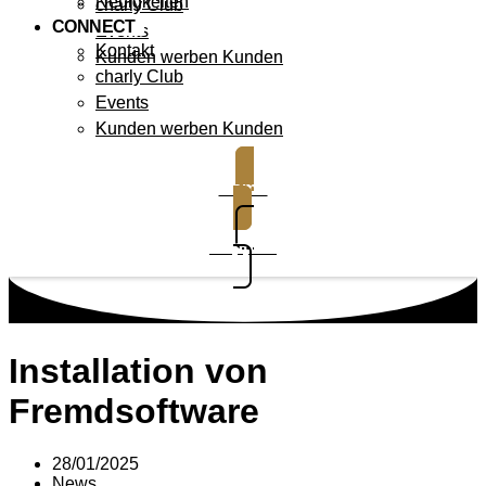
Neuigkeiten
charly Club
CONNECT
Events
Kontakt
Kunden werben Kunden
charly Club
Events
Kunden werben Kunden
Demo
Support
Installation von
Fremdsoftware
28/01/2025
News