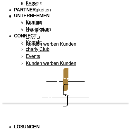
Karriere
FAQs
PARTNER
Neuigkeiten
UNTERNEHMEN
CONNECT
Karriere
Kontakt
Neuigkeiten
charly Club
CONNECT
Events
Kontakt
Kunden werben Kunden
charly Club
Events
Kunden werben Kunden
charly entdecken
Support kontaktieren
LÖSUNGEN