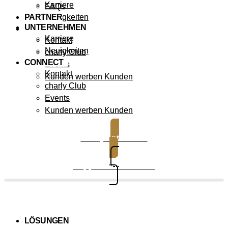
Karriere
FAQs
PARTNER
Neuigkeiten
UNTERNEHMEN
CONNECT
Karriere
Kontakt
Neuigkeiten
charly Club
CONNECT
Events
Kontakt
Kunden werben Kunden
charly Club
Events
Kunden werben Kunden
charly entdecken
Support kontaktieren
LÖSUNGEN