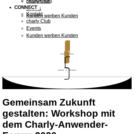
Neuigkeiten
charly Club
CONNECT
Events
Kontakt
Kunden werben Kunden
charly Club
Events
Kunden werben Kunden
Demo
Support
Gemeinsam Zukunft
gestalten: Workshop mit
dem Charly-Anwender-