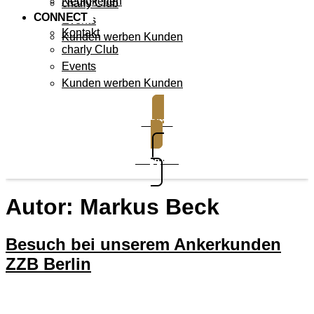
Neuigkeiten
charly Club
CONNECT
Events
Kontakt
Kunden werben Kunden
charly Club
Events
Kunden werben Kunden
Demo
Support
Autor:
Markus Beck
Besuch bei unserem Ankerkunden
ZZB Berlin