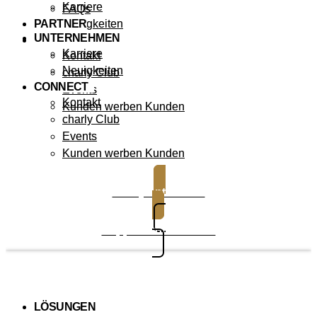
Karriere
FAQs
PARTNER
Neuigkeiten
UNTERNEHMEN
CONNECT
Karriere
Kontakt
Neuigkeiten
charly Club
CONNECT
Events
Kontakt
Kunden werben Kunden
charly Club
Events
Kunden werben Kunden
charly entdecken
Support kontaktieren
LÖSUNGEN