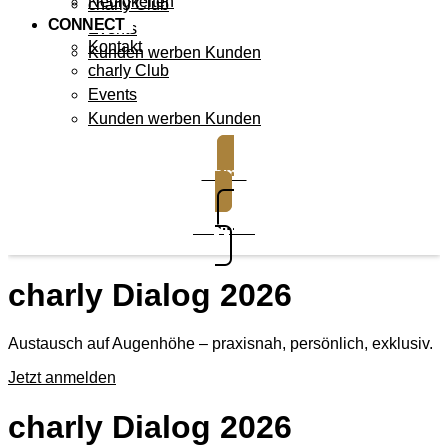
Neuigkeiten
charly Club
CONNECT
Events
Kontakt
Kunden werben Kunden
charly Club
Events
Kunden werben Kunden
Demo
Support
charly Dialog 2026
Austausch auf Augenhöhe – praxisnah, persönlich, exklusiv.
Jetzt anmelden
charly Dialog 2026