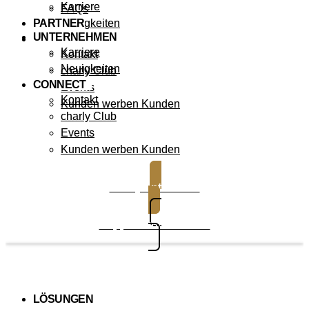
Karriere
FAQs
PARTNER
Neuigkeiten
UNTERNEHMEN
CONNECT
Karriere
Kontakt
Neuigkeiten
charly Club
CONNECT
Events
Kontakt
Kunden werben Kunden
charly Club
Events
Kunden werben Kunden
charly entdecken
Support kontaktieren
LÖSUNGEN