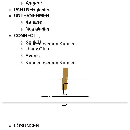
Karriere
FAQs
PARTNER
Neuigkeiten
UNTERNEHMEN
CONNECT
Karriere
Kontakt
Neuigkeiten
charly Club
CONNECT
Events
Kontakt
Kunden werben Kunden
charly Club
Events
Kunden werben Kunden
charly entdecken
Support kontaktieren
LÖSUNGEN