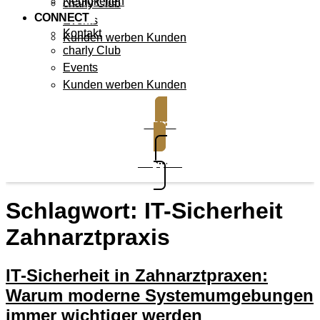
Neuigkeiten
charly Club
CONNECT
Events
Kontakt
Kunden werben Kunden
charly Club
Events
Kunden werben Kunden
Demo
Support
Schlagwort:
IT-Sicherheit
Zahnarztpraxis
IT-Sicherheit in Zahnarztpraxen:
Warum moderne Systemumgebungen
immer wichtiger werden