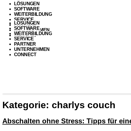
LÖSUNGEN
SOFTWARE
WEITERBILDUNG
SERVICE
LÖSUNGEN
PARTNER
SOFTWARE
UNTERNEHMEN
WEITERBILDUNG
CONNECT
SERVICE
PARTNER
UNTERNEHMEN
CONNECT
Kategorie:
charlys couch
Abschalten ohne Stress: Tipps für ei